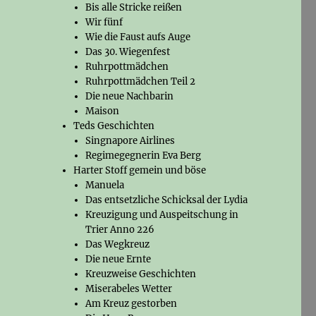
Bis alle Stricke reißen
Wir fünf
Wie die Faust aufs Auge
Das 30. Wiegenfest
Ruhrpottmädchen
Ruhrpottmädchen Teil 2
Die neue Nachbarin
Maison
Teds Geschichten
Singnapore Airlines
Regimegegnerin Eva Berg
Harter Stoff gemein und böse
Manuela
Das entsetzliche Schicksal der Lydia
Kreuzigung und Auspeitschung in
Trier Anno 226
Das Wegkreuz
Die neue Ernte
Kreuzweise Geschichten
Miserabeles Wetter
Am Kreuz gestorben