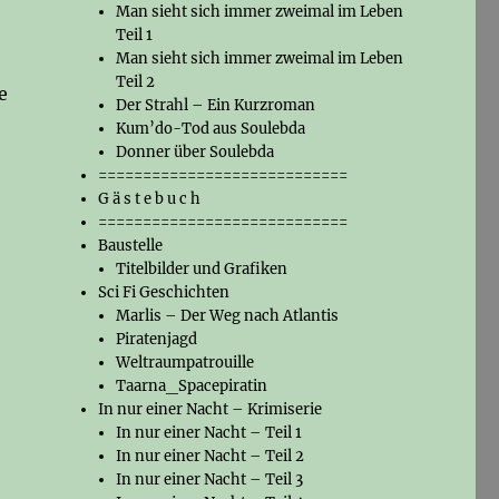
Man sieht sich immer zweimal im Leben
Teil 1
Man sieht sich immer zweimal im Leben
Teil 2
e
Der Strahl – Ein Kurzroman
Kum’do-Tod aus Soulebda
Donner über Soulebda
============================
G ä s t e b u c h
============================
Baustelle
Titelbilder und Grafiken
Sci Fi Geschichten
Marlis – Der Weg nach Atlantis
Piratenjagd
Weltraumpatrouille
Taarna_Spacepiratin
In nur einer Nacht – Krimiserie
In nur einer Nacht – Teil 1
In nur einer Nacht – Teil 2
In nur einer Nacht – Teil 3