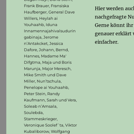
Frank Brauer
,
Fransiska
Hier werden auch
Haufberger
,
General Dave
nachgefragte Nun
Willers
,
Heylah ai
Youhaahb
,
Iduna
Gerne könnt ihr 
Innamennajahivalsudurin
genauer erklärt 
gabinaja
,
Jerome
einfacher.
n’Antakcket
,
Jessica
Dafore
,
Johann, Bernd,
Hannes
,
Madame Ma'
Difgtma
,
Maja und Boris
Marunja
,
Major Meresch
,
Mike Smith und Dave
Miller
,
Nun’tschula
,
Penelope ai Youhaahb
,
Peter Stein
,
Randy
Kaufmann
,
Sarah und Vera
,
Soleab n’Amsala
,
Soulebda
,
Stammeskrieger
,
Veronique Soolef´ta
,
Viktor
Kubaliborow
,
Wolfgang