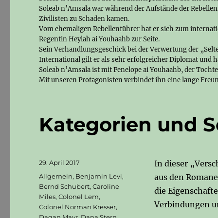
Soleab n’Amsala war während der Aufstände der Rebellen
Zivilisten zu Schaden kamen.
Vom ehemaligen Rebellenführer hat er sich zum internat
Regentin Heylah ai Youhaahb zur Seite.
Sein Verhandlungsgeschick bei der Verwertung der „Selten
International gilt er als sehr erfolgreicher Diplomat und 
Soleab n’Amsala ist mit Penelope ai Youhaahb, der Tochter
Mit unseren Protagonisten verbindet ihn eine lange Freu
Kategorien und S
Veröffentlicht
29. April 2017
In dieser „Vers
am
Kategorien
Allgemein
,
Benjamin Levi
,
aus den Romanen
Bernd Schubert
,
Caroline
die Eigenschafte
Miles
,
Colonel Lem
,
Verbindungen un
Colonel Norman Kresser
,
Dagan Mayr
,
Dana Stern
,