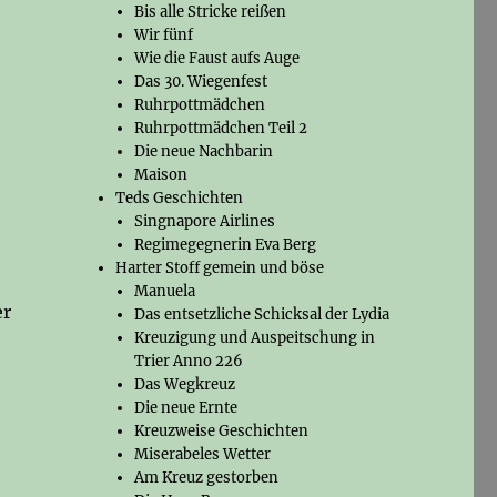
Bis alle Stricke reißen
Wir fünf
Wie die Faust aufs Auge
Das 30. Wiegenfest
Ruhrpottmädchen
Ruhrpottmädchen Teil 2
Die neue Nachbarin
Maison
Teds Geschichten
Singnapore Airlines
Regimegegnerin Eva Berg
Harter Stoff gemein und böse
Manuela
er
Das entsetzliche Schicksal der Lydia
Kreuzigung und Auspeitschung in
Trier Anno 226
Das Wegkreuz
Die neue Ernte
Kreuzweise Geschichten
Miserabeles Wetter
Am Kreuz gestorben