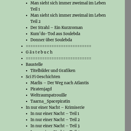
Man sieht sich immer zweimal im Leben
Teil 1
Man sieht sich immer zweimal im Leben
Teil 2
Der Strahl – Ein Kurzroman
Kum’do-Tod aus Soulebda
Donner über Soulebda
============================
G ä s t e b u c h
============================
Baustelle
Titelbilder und Grafiken
Sci Fi Geschichten
Marlis – Der Weg nach Atlantis
Piratenjagd
Weltraumpatrouille
Taarna_Spacepiratin
In nur einer Nacht – Krimiserie
In nur einer Nacht – Teil 1
In nur einer Nacht – Teil 2
In nur einer Nacht – Teil 3