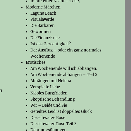
In nur einer Nacht – Teil 4
Moderne Märchen
Laguna Beach
Visualaverde
Die Barbaren
Gewonnen
Die Finanzkrise
Ist das Gerechtigkeit?
Der Ausflug – oder ein ganz normales
Wochenende
Erotisches
Am Wochenende will ich abhängen.
Am Wochenende abhängen – Teil 2
Abhängen mit Helena
Verspielte Liebe
m
Nicoles Burgfrieden
Skoptische Behandlung
Wir – Beide und Sie
Geteiltes Leid ist doppeltes Glück
Die schwarze Rose
Die schwarze Rose Teil 2
Dehnungsübungen