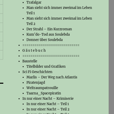
Trafalgar
Man sieht sich immer zweimal im Leben
Teil 1
Man sieht sich immer zweimal im Leben
Teil 2
Der Strahl – Ein Kurzroman
Kum’do-Tod aus Soulebda
Donner über Soulebda
============================
G ä s t e b u c h
============================
Baustelle
Titelbilder und Grafiken
Sci Fi Geschichten
Marlis – Der Weg nach Atlantis
Piratenjagd
Weltraumpatrouille
Taarna_Spacepiratin
In nur einer Nacht – Krimiserie
In nur einer Nacht – Teil 1
In nur einer Nacht – Teil 2