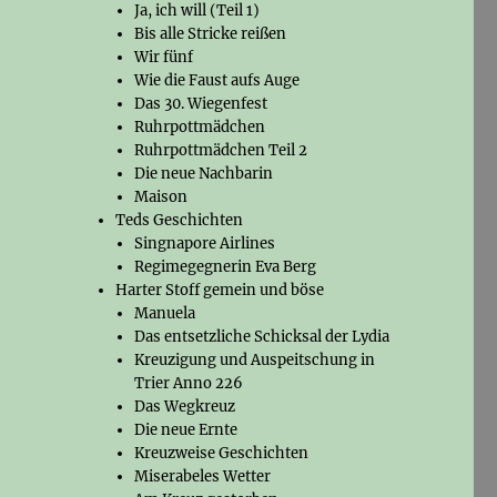
Ja, ich will (Teil 1)
Bis alle Stricke reißen
Wir fünf
Wie die Faust aufs Auge
Das 30. Wiegenfest
Ruhrpottmädchen
Ruhrpottmädchen Teil 2
Die neue Nachbarin
Maison
Teds Geschichten
Singnapore Airlines
Regimegegnerin Eva Berg
Harter Stoff gemein und böse
Manuela
Das entsetzliche Schicksal der Lydia
Kreuzigung und Auspeitschung in
Trier Anno 226
Das Wegkreuz
Die neue Ernte
Kreuzweise Geschichten
Miserabeles Wetter