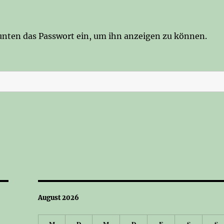
b unten das Passwort ein, um ihn anzeigen zu können.
August 2026
M
D
M
D
F
S
S