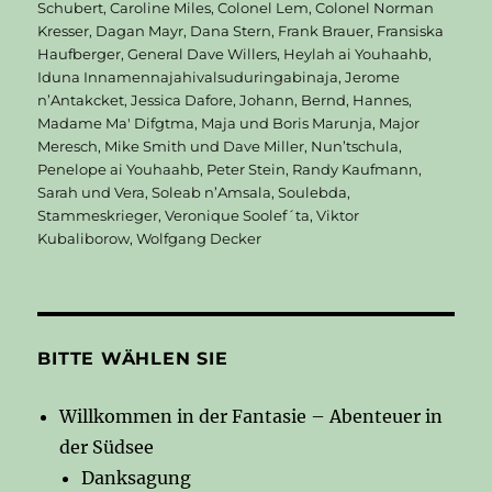
am
Schubert
,
Caroline Miles
,
Colonel Lem
,
Colonel Norman
Kresser
,
Dagan Mayr
,
Dana Stern
,
Frank Brauer
,
Fransiska
Haufberger
,
General Dave Willers
,
Heylah ai Youhaahb
,
Iduna Innamennajahivalsuduringabinaja
,
Jerome
n’Antakcket
,
Jessica Dafore
,
Johann, Bernd, Hannes
,
Madame Ma' Difgtma
,
Maja und Boris Marunja
,
Major
Meresch
,
Mike Smith und Dave Miller
,
Nun’tschula
,
Penelope ai Youhaahb
,
Peter Stein
,
Randy Kaufmann
,
Sarah und Vera
,
Soleab n’Amsala
,
Soulebda
,
Stammeskrieger
,
Veronique Soolef´ta
,
Viktor
Kubaliborow
,
Wolfgang Decker
BITTE WÄHLEN SIE
Willkommen in der Fantasie – Abenteuer in
der Südsee
Danksagung