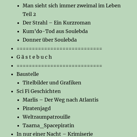
Man sieht sich immer zweimal im Leben
Teil 2
Der Strahl – Ein Kurzroman
Kum’do-Tod aus Soulebda
Donner über Soulebda
============================
G ä s t e b u c h
============================
Baustelle
Titelbilder und Grafiken
Sci Fi Geschichten
Marlis – Der Weg nach Atlantis
Piratenjagd
Weltraumpatrouille
Taarna_Spacepiratin
In nur einer Nacht – Krimiserie