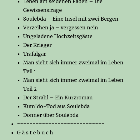
Leben am seidenen Faden – Die
Gewissensfrage
Soulebda – Eine Insel mit zwei Bergen
Verzeihen ja – vergessen nein
Ungeladene Hochzeitsgäste
Der Krieger
Trafalgar
Man sieht sich immer zweimal im Leben
Teil 1
Man sieht sich immer zweimal im Leben
Teil 2
Der Strahl – Ein Kurzroman
Kum’do-Tod aus Soulebda
Donner über Soulebda
============================
G ä s t e b u c h