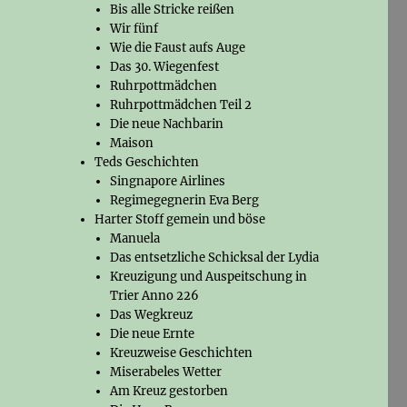
Bis alle Stricke reißen
Wir fünf
Wie die Faust aufs Auge
Das 30. Wiegenfest
Ruhrpottmädchen
Ruhrpottmädchen Teil 2
Die neue Nachbarin
Maison
Teds Geschichten
Singnapore Airlines
Regimegegnerin Eva Berg
Harter Stoff gemein und böse
Manuela
Das entsetzliche Schicksal der Lydia
Kreuzigung und Auspeitschung in
Trier Anno 226
Das Wegkreuz
Die neue Ernte
Kreuzweise Geschichten
Miserabeles Wetter
Am Kreuz gestorben