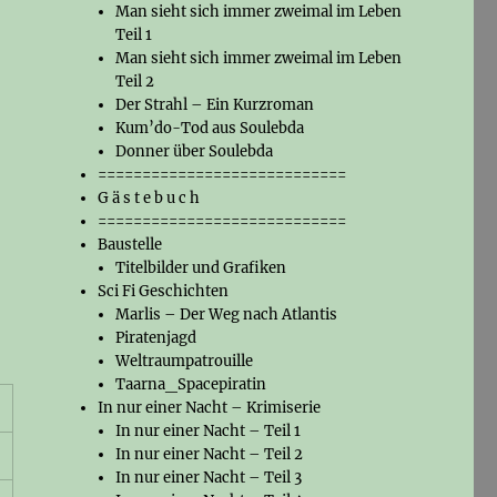
Man sieht sich immer zweimal im Leben
Teil 1
Man sieht sich immer zweimal im Leben
Teil 2
Der Strahl – Ein Kurzroman
Kum’do-Tod aus Soulebda
Donner über Soulebda
============================
G ä s t e b u c h
============================
Baustelle
Titelbilder und Grafiken
Sci Fi Geschichten
Marlis – Der Weg nach Atlantis
Piratenjagd
Weltraumpatrouille
Taarna_Spacepiratin
In nur einer Nacht – Krimiserie
In nur einer Nacht – Teil 1
In nur einer Nacht – Teil 2
In nur einer Nacht – Teil 3