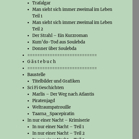
Trafalgar
Man sieht sich immer zweimal im Leben
Teil 1
Man sieht sich immer zweimal im Leben
Teil 2
Der Strahl – Ein Kurzroman
Kum’do-Tod aus Soulebda
Donner über Soulebda
============================
G ä s t e b u c h
============================
Baustelle
Titelbilder und Grafiken
Sci Fi Geschichten
Marlis – Der Weg nach Atlantis
Piratenjagd
Weltraumpatrouille
Taarna_Spacepiratin
In nur einer Nacht – Krimiserie
In nur einer Nacht – Teil 1
In nur einer Nacht – Teil 2