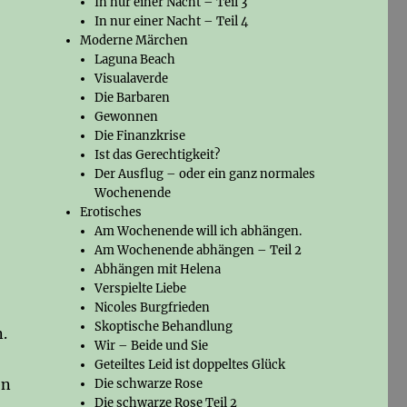
In nur einer Nacht – Teil 3
In nur einer Nacht – Teil 4
Moderne Märchen
Laguna Beach
Visualaverde
Die Barbaren
Gewonnen
Die Finanzkrise
Ist das Gerechtigkeit?
Der Ausflug – oder ein ganz normales
Wochenende
Erotisches
Am Wochenende will ich abhängen.
Am Wochenende abhängen – Teil 2
Abhängen mit Helena
Verspielte Liebe
Nicoles Burgfrieden
Skoptische Behandlung
n.
Wir – Beide und Sie
Geteiltes Leid ist doppeltes Glück
en
Die schwarze Rose
Die schwarze Rose Teil 2