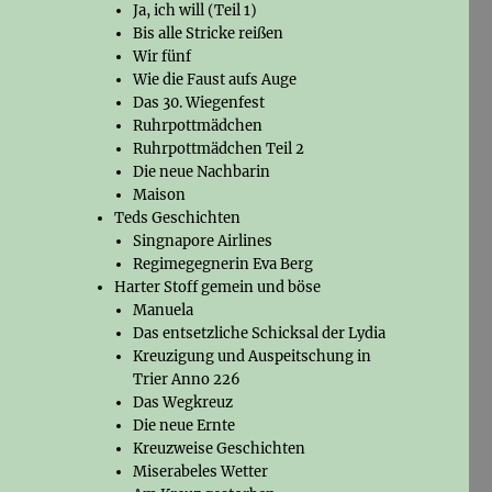
Ja, ich will (Teil 1)
Bis alle Stricke reißen
Wir fünf
Wie die Faust aufs Auge
Das 30. Wiegenfest
Ruhrpottmädchen
Ruhrpottmädchen Teil 2
Die neue Nachbarin
Maison
Teds Geschichten
Singnapore Airlines
Regimegegnerin Eva Berg
Harter Stoff gemein und böse
Manuela
Das entsetzliche Schicksal der Lydia
Kreuzigung und Auspeitschung in
Trier Anno 226
Das Wegkreuz
Die neue Ernte
Kreuzweise Geschichten
Miserabeles Wetter