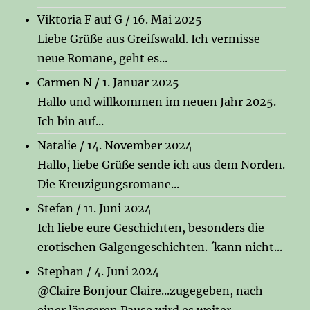
Viktoria F auf G
/
16. Mai 2025
Liebe Grüße aus Greifswald. Ich vermisse
neue Romane, geht es...
Carmen N
/
1. Januar 2025
Hallo und willkommen im neuen Jahr 2025.
Ich bin auf...
Natalie
/
14. November 2024
Hallo, liebe Grüße sende ich aus dem Norden.
Die Kreuzigungsromane...
Stefan
/
11. Juni 2024
Ich liebe eure Geschichten, besonders die
erotischen Galgengeschichten. ´kann nicht...
Stephan
/
4. Juni 2024
@Claire Bonjour Claire...zugegeben, nach
einer längeren Pause wird es weiter...